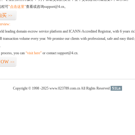
流程可
“点击这里”
查看或咨询support@4.cn。
购买
>>
erview:
orld leading domain escrow service platform and ICANN-Accredited Registrar, with 6 years ri
 transaction volume every year. We promise our clients with professional, safe and easy third-
.
d process, you can
“visit here”
or contact support@4.cn.
NOW
>>
Copyright © 1998 -2025 www.023789.com.cn All Rights Reserved
51La