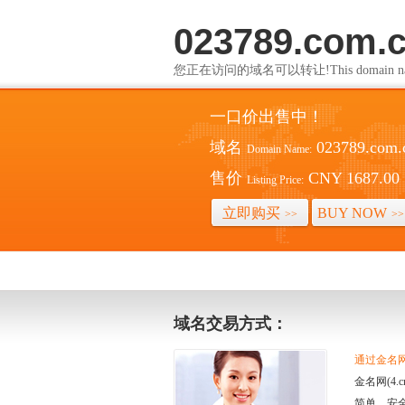
023789.com.
您正在访问的域名可以转让!This domain name i
一口价出售中！
域名
023789.com.
Domain Name:
售价
CNY 1687.00
Listing Price:
立即购买
BUY NOW
>>
>>
域名交易方式：
通过金名网(
金名网(4
简单、安