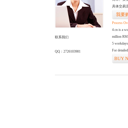
具体交易
我要
Process Ov
4.cn is a w
million RMB
联系我们
5 workdays
For detaile
QQ：2726103981
BUY 